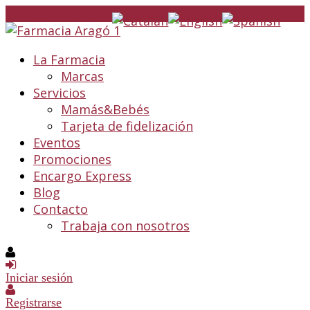
932 29 60 70
farmaciaarago1@gmail.com
La Farmacia
Marcas
Servicios
Mamás&Bebés
Tarjeta de fidelización
Eventos
Promociones
Encargo Express
Blog
Contacto
Trabaja con nosotros
Iniciar sesión
Registrarse