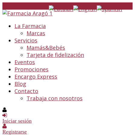
932 29 60 70
farmaciaarago1@gmail.com
La Farmacia
Marcas
Servicios
Mamás&Bebés
Tarjeta de fidelización
Eventos
Promociones
Encargo Express
Blog
Contacto
Trabaja con nosotros
Iniciar sesión
Registrarse