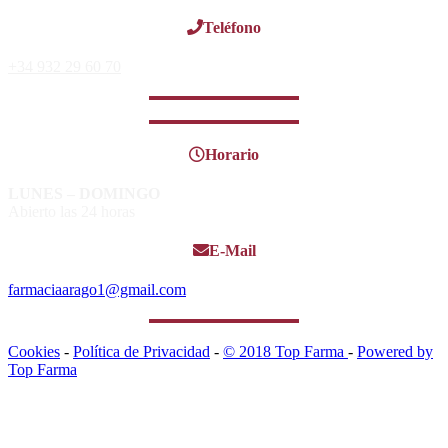
Teléfono
+34 932 29 60 70
Horario
LUNES – DOMINGO
Abierto las 24 horas
E-Mail
farmaciaarago1@gmail.com
Cookies
-
Política de Privacidad
-
© 2018 Top Farma
-
Powered by
Top Farma