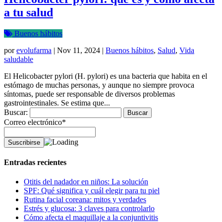
a tu salud
Buenos hábitos
por
evolufarma
|
Nov 11, 2024
|
Buenos hábitos
,
Salud
,
Vida
saludable
El Helicobacter pylori (H. pylori) es una bacteria que habita en el
estómago de muchas personas, y aunque no siempre provoca
síntomas, puede ser responsable de diversos problemas
gastrointestinales. Se estima que...
Buscar:
Correo electrónico*
Entradas recientes
Otitis del nadador en niños: La solución
SPF: Qué significa y cuál elegir para tu piel
Rutina facial coreana: mitos y verdades
Estrés y glucosa: 3 claves para controlarlo
Cómo afecta el maquillaje a la conjuntivitis