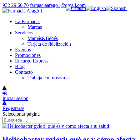
932 29 60 70
farmaciaarago1@gmail.com
La Farmacia
Marcas
Servicios
Mamás&Bebés
Tarjeta de fidelización
Eventos
Promociones
Encargo Express
Blog
Contacto
Trabaja con nosotros
Iniciar sesión
Registrarse
Seleccionar página
Helicobacter pylori: qué es y cómo afecta