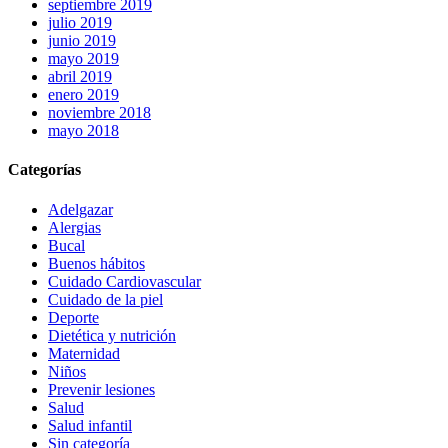
septiembre 2019
julio 2019
junio 2019
mayo 2019
abril 2019
enero 2019
noviembre 2018
mayo 2018
Categorías
Adelgazar
Alergias
Bucal
Buenos hábitos
Cuidado Cardiovascular
Cuidado de la piel
Deporte
Dietética y nutrición
Maternidad
Niños
Prevenir lesiones
Salud
Salud infantil
Sin categoría