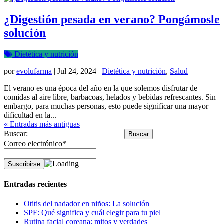
¿Digestión pesada en verano? Pongámosle
solución
Dietética y nutrición
por
evolufarma
|
Jul 24, 2024
|
Dietética y nutrición
,
Salud
El verano es una época del año en la que solemos disfrutar de
comidas al aire libre, barbacoas, helados y bebidas refrescantes. Sin
embargo, para muchas personas, esto puede significar una mayor
dificultad en la...
« Entradas más antiguas
Buscar:
Correo electrónico*
Entradas recientes
Otitis del nadador en niños: La solución
SPF: Qué significa y cuál elegir para tu piel
Rutina facial coreana: mitos y verdades