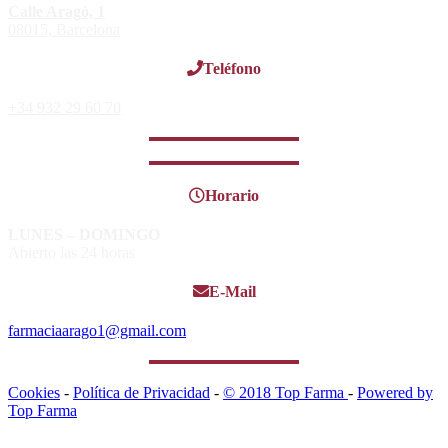
Calle Aragó, 1
08015, Barcelona
Teléfono
+34 932 29 60 70
Horario
LUNES – DOMINGO
Abierto las 24 horas
E-Mail
farmaciaarago1@gmail.com
Cookies
-
Política de Privacidad
-
© 2018 Top Farma
-
Powered by
Top Farma