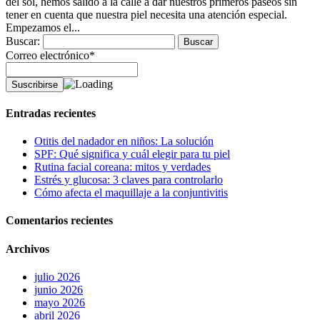
del sol, hemos salido a la calle a dar nuestros primeros paseos sin
tener en cuenta que nuestra piel necesita una atención especial.
Empezamos el...
Buscar:
Correo electrónico*
Entradas recientes
Otitis del nadador en niños: La solución
SPF: Qué significa y cuál elegir para tu piel
Rutina facial coreana: mitos y verdades
Estrés y glucosa: 3 claves para controlarlo
Cómo afecta el maquillaje a la conjuntivitis
Comentarios recientes
Archivos
julio 2026
junio 2026
mayo 2026
abril 2026