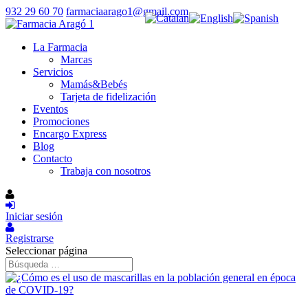
932 29 60 70
farmaciaarago1@gmail.com
La Farmacia
Marcas
Servicios
Mamás&Bebés
Tarjeta de fidelización
Eventos
Promociones
Encargo Express
Blog
Contacto
Trabaja con nosotros
Iniciar sesión
Registrarse
Seleccionar página