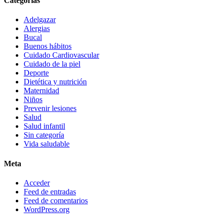
Categorías
Adelgazar
Alergias
Bucal
Buenos hábitos
Cuidado Cardiovascular
Cuidado de la piel
Deporte
Dietética y nutrición
Maternidad
Niños
Prevenir lesiones
Salud
Salud infantil
Sin categoría
Vida saludable
Meta
Acceder
Feed de entradas
Feed de comentarios
WordPress.org