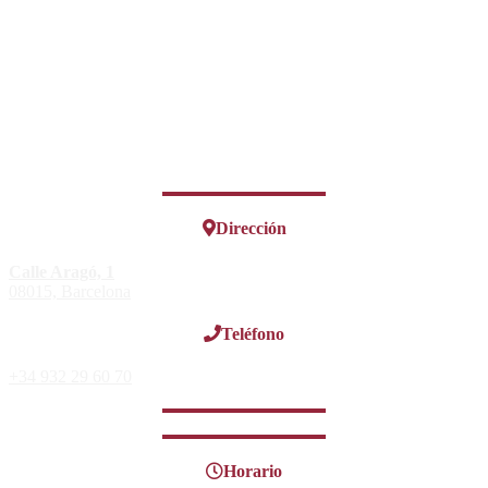
Dirección
Calle Aragó, 1
08015, Barcelona
Teléfono
+34 932 29 60 70
Horario