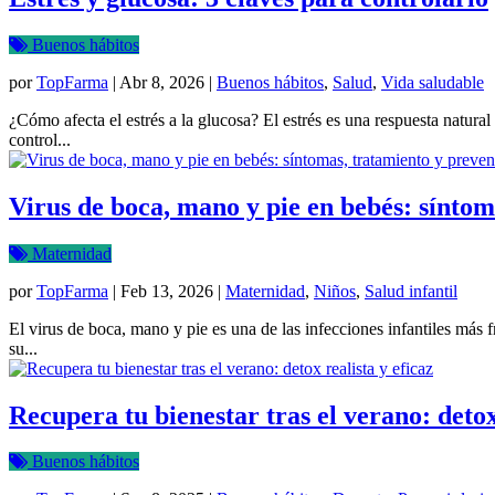
Buenos hábitos
por
TopFarma
|
Abr 8, 2026
|
Buenos hábitos
,
Salud
,
Vida saludable
¿Cómo afecta el estrés a la glucosa? El estrés es una respuesta natura
control...
Virus de boca, mano y pie en bebés: síntom
Maternidad
por
TopFarma
|
Feb 13, 2026
|
Maternidad
,
Niños
,
Salud infantil
El virus de boca, mano y pie es una de las infecciones infantiles más
su...
Recupera tu bienestar tras el verano: detox
Buenos hábitos