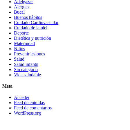
Adelgazar
Alergias
Bucal
Buenos hábitos
Cuidado Cardiovascular
Cuidado de la piel
Deporte
Dietética y nutrición
Maternidad
Niños
Prevenir lesiones
Salud
Salud infantil
Sin categoría
Vida saludable
Meta
Acceder
Feed de entradas
Feed de comentarios
WordPress.org