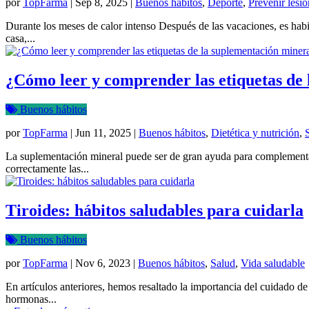
por
TopFarma
|
Sep 8, 2025
|
Buenos hábitos
,
Deporte
,
Prevenir lesi
Durante los meses de calor intenso Después de las vacaciones, es habi
casa,...
¿Cómo leer y comprender las etiquetas de
Buenos hábitos
por
TopFarma
|
Jun 11, 2025
|
Buenos hábitos
,
Dietética y nutrición
,
La suplementación mineral puede ser de gran ayuda para complementar l
correctamente las...
Tiroides: hábitos saludables para cuidarla
Buenos hábitos
por
TopFarma
|
Nov 6, 2023
|
Buenos hábitos
,
Salud
,
Vida saludable
En artículos anteriores, hemos resaltado la importancia del cuidado de 
hormonas...