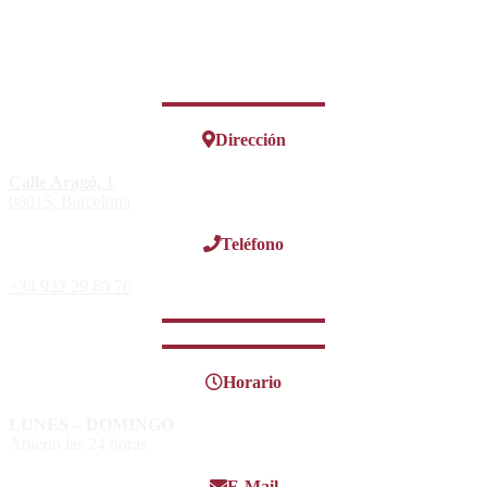
Dirección
Calle Aragó, 1
08015, Barcelona
Teléfono
+34 932 29 60 70
Horario
LUNES – DOMINGO
Abierto las 24 horas
E-Mail