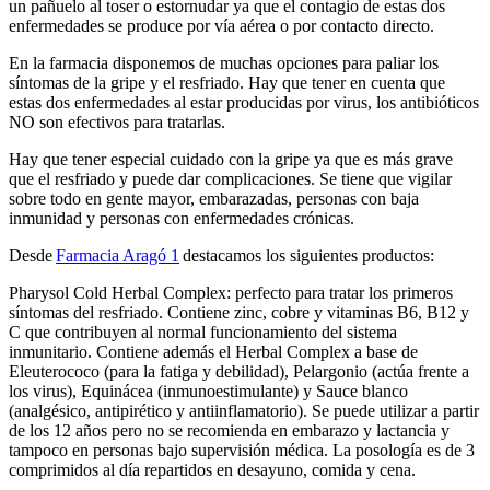
un pañuelo al toser o estornudar ya que el contagio de estas dos
enfermedades se produce por vía aérea o por contacto directo.
En la farmacia disponemos de muchas opciones para paliar los
síntomas de la gripe y el resfriado. Hay que tener en cuenta que
estas dos enfermedades al estar producidas por virus, los antibióticos
NO son efectivos para tratarlas.
Hay que tener especial cuidado con la gripe ya que es más grave
que el resfriado y puede dar complicaciones. Se tiene que vigilar
sobre todo en gente mayor, embarazadas, personas con baja
inmunidad y personas con enfermedades crónicas.
Desde
Farmacia Aragó 1
destacamos los siguientes productos:
Pharysol Cold Herbal Complex: perfecto para tratar los primeros
síntomas del resfriado. Contiene zinc, cobre y vitaminas B6, B12 y
C que contribuyen al normal funcionamiento del sistema
inmunitario. Contiene además el Herbal Complex a base de
Eleuterococo (para la fatiga y debilidad), Pelargonio (actúa frente a
los virus), Equinácea (inmunoestimulante) y Sauce blanco
(analgésico, antipirético y antiinflamatorio). Se puede utilizar a partir
de los 12 años pero no se recomienda en embarazo y lactancia y
tampoco en personas bajo supervisión médica. La posología es de 3
comprimidos al día repartidos en desayuno, comida y cena.