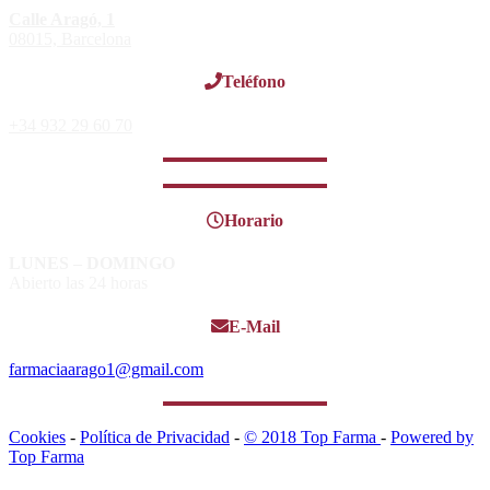
Calle Aragó, 1
08015, Barcelona
Teléfono
+34 932 29 60 70
Horario
LUNES – DOMINGO
Abierto las 24 horas
E-Mail
farmaciaarago1@gmail.com
Cookies
-
Política de Privacidad
-
© 2018 Top Farma
-
Powered by
Top Farma