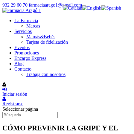
932 29 60 70
farmaciaarago1@gmail.com
La Farmacia
Marcas
Servicios
Mamás&Bebés
Tarjeta de fidelización
Eventos
Promociones
Encargo Express
Blog
Contacto
Trabaja con nosotros
Iniciar sesión
Registrarse
Seleccionar página
CÓMO PREVENIR LA GRIPE Y EL